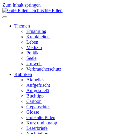
Zum Inhalt springen
Themen
Ernährung
Krankheiten
Leben
Medizin
Politik
Seele
Umwelt
Verbraucherschutz
Rubriken
Aktuelles
Aufgefrischt
Aufgespießt
Buchtipp
Cartoon
Gepanschtes
Glosse
Gute alte Pillen
Kurz und knapp
Leserbriefe
Nachgefragt