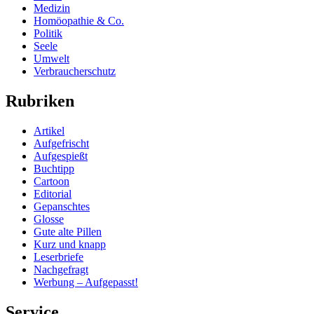
Medizin
Homöopathie & Co.
Politik
Seele
Umwelt
Verbraucherschutz
Rubriken
Artikel
Aufgefrischt
Aufgespießt
Buchtipp
Cartoon
Editorial
Gepanschtes
Glosse
Gute alte Pillen
Kurz und knapp
Leserbriefe
Nachgefragt
Werbung – Aufgepasst!
Service