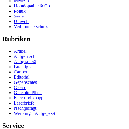
Medizin
Homöopathie & Co.
Politik
Seele
Umwelt
Verbraucherschutz
Rubriken
Artikel
Aufgefrischt
Aufgespießt
Buchtipp
Cartoon
Editorial
Gepanschtes
Glosse
Gute alte Pillen
Kurz und knapp
Leserbriefe
Nachgefragt
Werbung – Aufgepasst!
Service