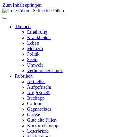
Zum Inhalt springen
Themen
Ernährung
Krankheiten
Leben
Medizin
Politik
Seele
Umwelt
Verbraucherschutz
Rubriken
Aktuelles
Aufgefrischt
Aufgespießt
Buchtipp
Cartoon
Gepanschtes
Glosse
Gute alte Pillen
Kurz und knapp
Leserbriefe
Nachgefragt