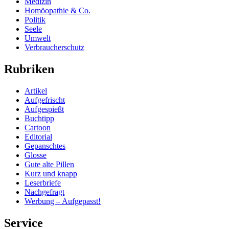
Medizin
Homöopathie & Co.
Politik
Seele
Umwelt
Verbraucherschutz
Rubriken
Artikel
Aufgefrischt
Aufgespießt
Buchtipp
Cartoon
Editorial
Gepanschtes
Glosse
Gute alte Pillen
Kurz und knapp
Leserbriefe
Nachgefragt
Werbung – Aufgepasst!
Service