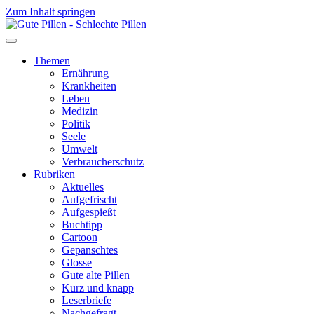
Zum Inhalt springen
Themen
Ernährung
Krankheiten
Leben
Medizin
Politik
Seele
Umwelt
Verbraucherschutz
Rubriken
Aktuelles
Aufgefrischt
Aufgespießt
Buchtipp
Cartoon
Gepanschtes
Glosse
Gute alte Pillen
Kurz und knapp
Leserbriefe
Nachgefragt