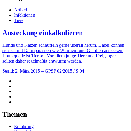
Artikel
Infektionen
Tiere
Ansteckung einkalkulieren
Hunde und Katzen schnüffeln gerne überall herum. Dabei können
sie sich mit Darmparasiten wie Würmern und Giardien anstecken.
Hauptquelle ist Tierkot. Vor allem junge Tiere und Freigänger
sollten daher regelmäßig entwurmt werden.
Stand: 2. März 2015
– GPSP 02/2015 / S.04
Themen
Ernährung