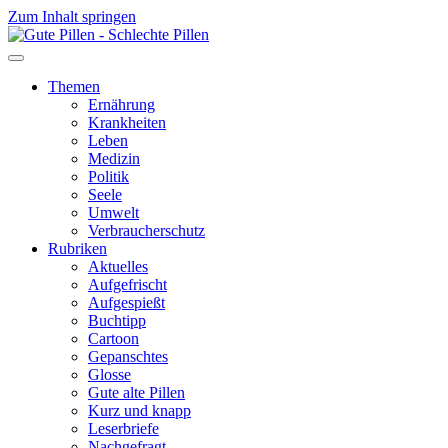
Zum Inhalt springen
Themen
Ernährung
Krankheiten
Leben
Medizin
Politik
Seele
Umwelt
Verbraucherschutz
Rubriken
Aktuelles
Aufgefrischt
Aufgespießt
Buchtipp
Cartoon
Gepanschtes
Glosse
Gute alte Pillen
Kurz und knapp
Leserbriefe
Nachgefragt