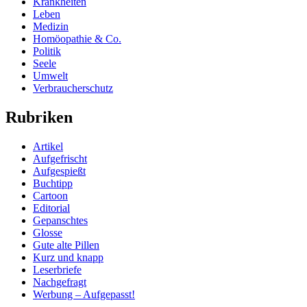
Krankheiten
Leben
Medizin
Homöopathie & Co.
Politik
Seele
Umwelt
Verbraucherschutz
Rubriken
Artikel
Aufgefrischt
Aufgespießt
Buchtipp
Cartoon
Editorial
Gepanschtes
Glosse
Gute alte Pillen
Kurz und knapp
Leserbriefe
Nachgefragt
Werbung – Aufgepasst!