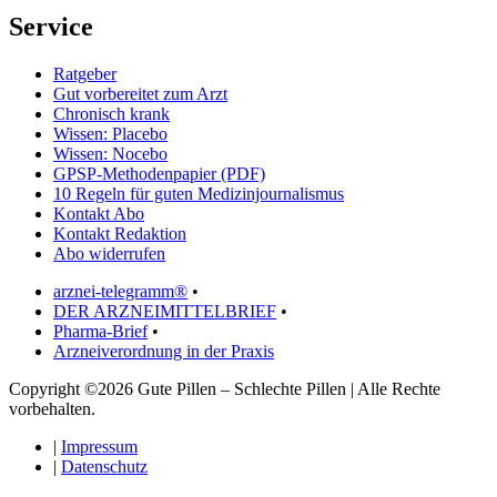
Service
Ratgeber
Gut vorbereitet zum Arzt
Chronisch krank
Wissen: Placebo
Wissen: Nocebo
GPSP-Methodenpapier (PDF)
10 Regeln für guten Medizinjournalismus
Kontakt Abo
Kontakt Redaktion
Abo widerrufen
arznei-telegramm®
•
DER ARZNEIMITTELBRIEF
•
Pharma-Brief
•
Arzneiverordnung in der Praxis
Copyright ©2026 Gute Pillen – Schlechte Pillen | Alle Rechte
vorbehalten.
|
Impressum
|
Datenschutz