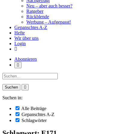
Nachgefragt
Neu – aber auch besser?
Ratgeber
Rückblende
Werbung – Aufgepasst!
Gepanschtes A-Z
Hefte
Wir über uns
Login
Abonnieren
Suche:
Suchen in:
Alle Beiträge
Gepanschtes A-Z
Schlagwörter
Schlagwort: E171