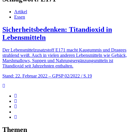
Artikel
Essen
Sicherheitsbedenken: Titandioxid in
Lebensmitteln
Der Lebensmittelzusatzstoff E171 macht Kaugummis und Dragees
strahlend weiß. Auch in vielen anderen Lebensmitteln wie Gebäck,
Marshmallows, Suppen und Nahrungsergänzungsmitteln ist
Titandioxid seit Jahrzehnten enthalten.
Stand: 22. Februar 2022
– GPSP 02/2022 / S.19
Themen