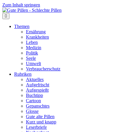
Zum Inhalt springen
Themen
Ernährung
Krankheiten
Leben
Medizin
Politik
Seele
Umwelt
Verbraucherschutz
Rubriken
Aktuelles
Aufgefrischt
Aufgespießt
Buchtipp
Cartoon
Gepanschtes
Glosse
Gute alte Pillen
Kurz und knapp
Leserbriefe