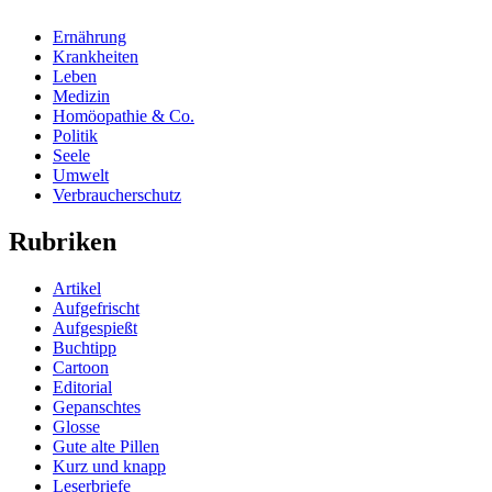
Ernährung
Krankheiten
Leben
Medizin
Homöopathie & Co.
Politik
Seele
Umwelt
Verbraucherschutz
Rubriken
Artikel
Aufgefrischt
Aufgespießt
Buchtipp
Cartoon
Editorial
Gepanschtes
Glosse
Gute alte Pillen
Kurz und knapp
Leserbriefe