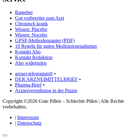
Ratgeber
Gut vorbereitet zum Arzt
Chronisch krank
Wissen: Placebo
Wissen: Nocebo
GPSP-Methodenpapier (PDF)
10 Regeln für guten Medizinjournalismus
Kontakt Abo
Kontakt Redaktion
Abo widerrufen
arznei-telegramm®
•
DER ARZNEIMITTELBRIEF
•
Pharma-Brief
•
Arzneiverordnung in der Praxis
Copyright ©2026 Gute Pillen – Schlechte Pillen | Alle Rechte
vorbehalten.
|
Impressum
|
Datenschutz