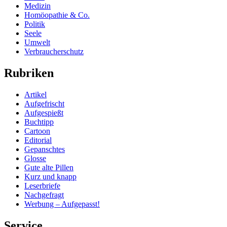
Medizin
Homöopathie & Co.
Politik
Seele
Umwelt
Verbraucherschutz
Rubriken
Artikel
Aufgefrischt
Aufgespießt
Buchtipp
Cartoon
Editorial
Gepanschtes
Glosse
Gute alte Pillen
Kurz und knapp
Leserbriefe
Nachgefragt
Werbung – Aufgepasst!
Service