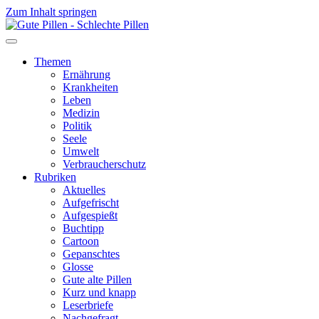
Zum Inhalt springen
Themen
Ernährung
Krankheiten
Leben
Medizin
Politik
Seele
Umwelt
Verbraucherschutz
Rubriken
Aktuelles
Aufgefrischt
Aufgespießt
Buchtipp
Cartoon
Gepanschtes
Glosse
Gute alte Pillen
Kurz und knapp
Leserbriefe
Nachgefragt