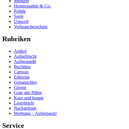
Medizin
Homöopathie & Co.
Politik
Seele
Umwelt
Verbraucherschutz
Rubriken
Artikel
Aufgefrischt
Aufgespießt
Buchtipp
Cartoon
Editorial
Gepanschtes
Glosse
Gute alte Pillen
Kurz und knapp
Leserbriefe
Nachgefragt
Werbung – Aufgepasst!
Service