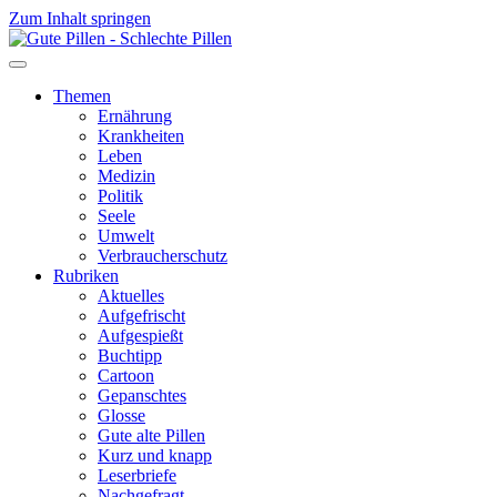
Zum Inhalt springen
Themen
Ernährung
Krankheiten
Leben
Medizin
Politik
Seele
Umwelt
Verbraucherschutz
Rubriken
Aktuelles
Aufgefrischt
Aufgespießt
Buchtipp
Cartoon
Gepanschtes
Glosse
Gute alte Pillen
Kurz und knapp
Leserbriefe
Nachgefragt