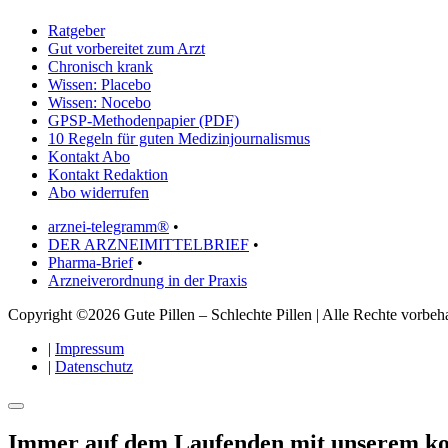
Ratgeber
Gut vorbereitet zum Arzt
Chronisch krank
Wissen: Placebo
Wissen: Nocebo
GPSP-Methodenpapier (PDF)
10 Regeln für guten Medizinjournalismus
Kontakt Abo
Kontakt Redaktion
Abo widerrufen
arznei-telegramm®
•
DER ARZNEIMITTELBRIEF
•
Pharma-Brief
•
Arzneiverordnung in der Praxis
Copyright ©2026 Gute Pillen – Schlechte Pillen | Alle Rechte vorbeha
|
Impressum
|
Datenschutz
Immer auf dem Laufenden mit unserem
ko