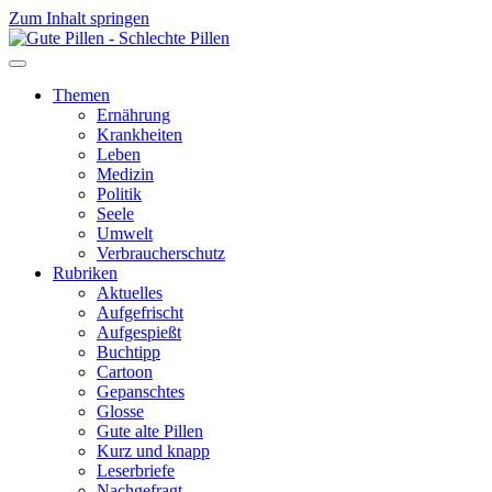
Zum Inhalt springen
Themen
Ernährung
Krankheiten
Leben
Medizin
Politik
Seele
Umwelt
Verbraucherschutz
Rubriken
Aktuelles
Aufgefrischt
Aufgespießt
Buchtipp
Cartoon
Gepanschtes
Glosse
Gute alte Pillen
Kurz und knapp
Leserbriefe
Nachgefragt