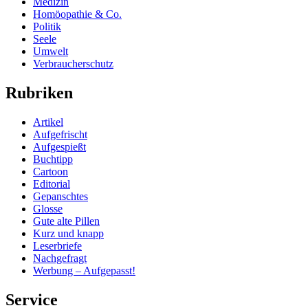
Medizin
Homöopathie & Co.
Politik
Seele
Umwelt
Verbraucherschutz
Rubriken
Artikel
Aufgefrischt
Aufgespießt
Buchtipp
Cartoon
Editorial
Gepanschtes
Glosse
Gute alte Pillen
Kurz und knapp
Leserbriefe
Nachgefragt
Werbung – Aufgepasst!
Service