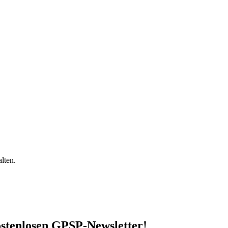
lten.
stenlosen GPSP-Newsletter
!