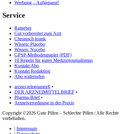
Werbung – Aufgepasst!
Service
Ratgeber
Gut vorbereitet zum Arzt
Chronisch krank
Wissen: Placebo
Wissen: Nocebo
GPSP-Methodenpapier (PDF)
10 Regeln für guten Medizinjournalismus
Kontakt Abo
Kontakt Redaktion
Abo widerrufen
arznei-telegramm®
•
DER ARZNEIMITTELBRIEF
•
Pharma-Brief
•
Arzneiverordnung in der Praxis
Copyright ©2026 Gute Pillen – Schlechte Pillen | Alle Rechte
vorbehalten.
|
Impressum
|
Datenschutz