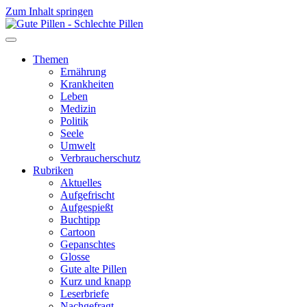
Zum Inhalt springen
Themen
Ernährung
Krankheiten
Leben
Medizin
Politik
Seele
Umwelt
Verbraucherschutz
Rubriken
Aktuelles
Aufgefrischt
Aufgespießt
Buchtipp
Cartoon
Gepanschtes
Glosse
Gute alte Pillen
Kurz und knapp
Leserbriefe
Nachgefragt