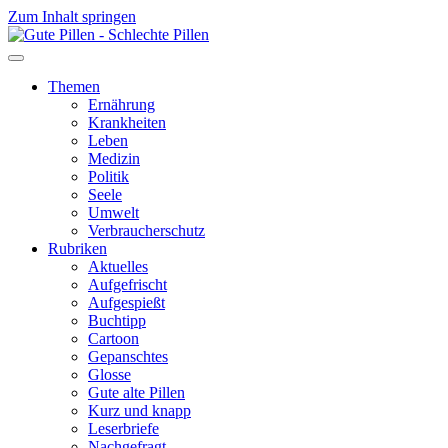
Zum Inhalt springen
Themen
Ernährung
Krankheiten
Leben
Medizin
Politik
Seele
Umwelt
Verbraucherschutz
Rubriken
Aktuelles
Aufgefrischt
Aufgespießt
Buchtipp
Cartoon
Gepanschtes
Glosse
Gute alte Pillen
Kurz und knapp
Leserbriefe
Nachgefragt