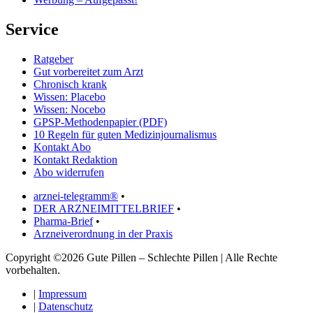
Service
Ratgeber
Gut vorbereitet zum Arzt
Chronisch krank
Wissen: Placebo
Wissen: Nocebo
GPSP-Methodenpapier (PDF)
10 Regeln für guten Medizinjournalismus
Kontakt Abo
Kontakt Redaktion
Abo widerrufen
arznei-telegramm®
•
DER ARZNEIMITTELBRIEF
•
Pharma-Brief
•
Arzneiverordnung in der Praxis
Copyright ©2026 Gute Pillen – Schlechte Pillen | Alle Rechte
vorbehalten.
|
Impressum
|
Datenschutz