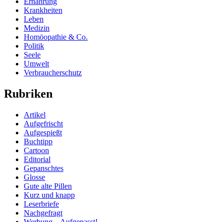
Ernährung
Krankheiten
Leben
Medizin
Homöopathie & Co.
Politik
Seele
Umwelt
Verbraucherschutz
Rubriken
Artikel
Aufgefrischt
Aufgespießt
Buchtipp
Cartoon
Editorial
Gepanschtes
Glosse
Gute alte Pillen
Kurz und knapp
Leserbriefe
Nachgefragt
Werbung – Aufgepasst!