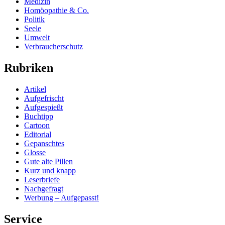
Medizin
Homöopathie & Co.
Politik
Seele
Umwelt
Verbraucherschutz
Rubriken
Artikel
Aufgefrischt
Aufgespießt
Buchtipp
Cartoon
Editorial
Gepanschtes
Glosse
Gute alte Pillen
Kurz und knapp
Leserbriefe
Nachgefragt
Werbung – Aufgepasst!
Service