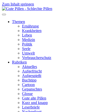
Zum Inhalt springen
Themen
Ernährung
Krankheiten
Leben
Medizin
Politik
Seele
Umwelt
Verbraucherschutz
Rubriken
Aktuelles
Aufgefrischt
Aufgespießt
Buchtipp
Cartoon
Gepanschtes
Glosse
Gute alte Pillen
Kurz und knapp
Leserbriefe
Nachgefragt