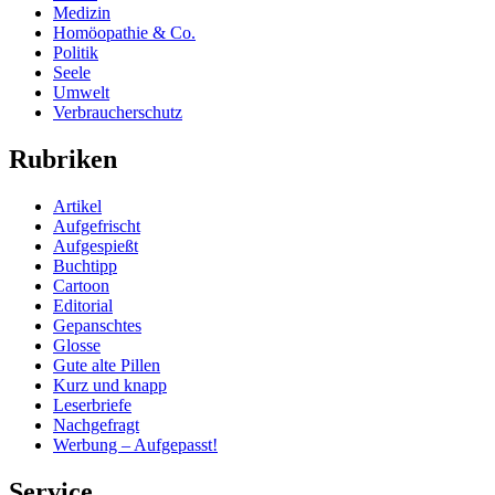
Medizin
Homöopathie & Co.
Politik
Seele
Umwelt
Verbraucherschutz
Rubriken
Artikel
Aufgefrischt
Aufgespießt
Buchtipp
Cartoon
Editorial
Gepanschtes
Glosse
Gute alte Pillen
Kurz und knapp
Leserbriefe
Nachgefragt
Werbung – Aufgepasst!
Service