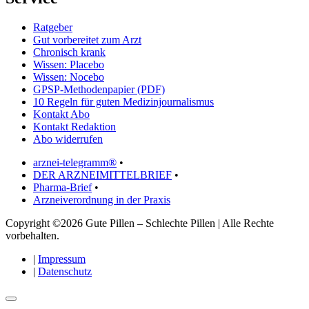
Ratgeber
Gut vorbereitet zum Arzt
Chronisch krank
Wissen: Placebo
Wissen: Nocebo
GPSP-Methodenpapier (PDF)
10 Regeln für guten Medizinjournalismus
Kontakt Abo
Kontakt Redaktion
Abo widerrufen
arznei-telegramm®
•
DER ARZNEIMITTELBRIEF
•
Pharma-Brief
•
Arzneiverordnung in der Praxis
Copyright ©2026 Gute Pillen – Schlechte Pillen | Alle Rechte
vorbehalten.
|
Impressum
|
Datenschutz