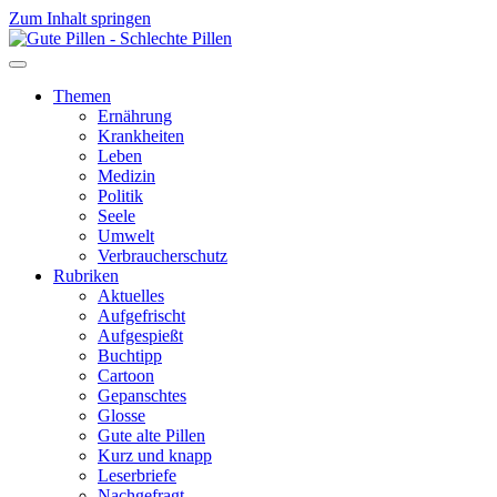
Zum Inhalt springen
Themen
Ernährung
Krankheiten
Leben
Medizin
Politik
Seele
Umwelt
Verbraucherschutz
Rubriken
Aktuelles
Aufgefrischt
Aufgespießt
Buchtipp
Cartoon
Gepanschtes
Glosse
Gute alte Pillen
Kurz und knapp
Leserbriefe
Nachgefragt