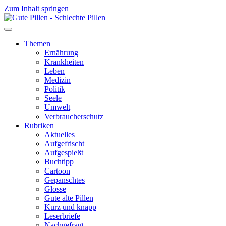
Zum Inhalt springen
Themen
Ernährung
Krankheiten
Leben
Medizin
Politik
Seele
Umwelt
Verbraucherschutz
Rubriken
Aktuelles
Aufgefrischt
Aufgespießt
Buchtipp
Cartoon
Gepanschtes
Glosse
Gute alte Pillen
Kurz und knapp
Leserbriefe
Nachgefragt