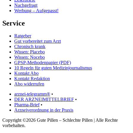
Nachgefragt
Werbung – Aufgepasst!
Service
Ratgeber
Gut vorbereitet zum Arzt
Chronisch krank
Wissen: Placebo
Wissen: Nocebo
GPSP-Methodenpapier (PDF)
10 Regeln für guten Medizinjournalismus
Kontakt Abo
Kontakt Redaktion
Abo widerrufen
arznei-telegramm®
•
DER ARZNEIMITTELBRIEF
•
Pharma-Brief
•
Arzneiverordnung in der Praxis
Copyright ©2026 Gute Pillen – Schlechte Pillen | Alle Rechte
vorbehalten.