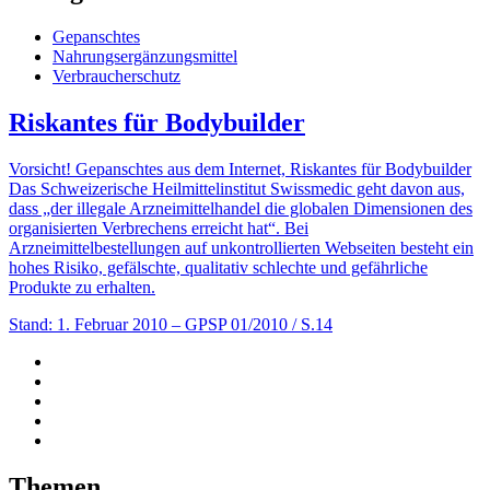
Gepanschtes
Nahrungsergänzungsmittel
Verbraucherschutz
Riskantes für Bodybuilder
Vorsicht! Gepanschtes aus dem Internet, Riskantes für Bodybuilder
Das Schweizerische Heilmittelinstitut Swissmedic geht davon aus,
dass „der illegale Arzneimittelhandel die globalen Dimensionen des
organisierten Verbrechens erreicht hat“. Bei
Arzneimittelbestellungen auf unkontrollierten Webseiten besteht ein
hohes Risiko, gefälschte, qualitativ schlechte und gefährliche
Produkte zu erhalten.
Stand: 1. Februar 2010
– GPSP 01/2010 / S.14
Themen