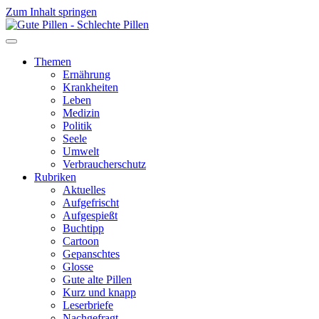
Zum Inhalt springen
Themen
Ernährung
Krankheiten
Leben
Medizin
Politik
Seele
Umwelt
Verbraucherschutz
Rubriken
Aktuelles
Aufgefrischt
Aufgespießt
Buchtipp
Cartoon
Gepanschtes
Glosse
Gute alte Pillen
Kurz und knapp
Leserbriefe
Nachgefragt