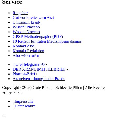
Service
Ratgeber
Gut vorbereitet zum Arzt
Chronisch krank
Wissen: Placebo
Wissen: Nocebo
GPSP-Methodenpapier (PDF)
10 Regeln für guten Medizinjournalismus
Kontakt Abo
Kontakt Redaktion
Abo widerrufen
arznei-telegramm®
•
DER ARZNEIMITTELBRIEF
•
Pharma-Brief
•
Arzneiverordnung in der Praxis
Copyright ©2026 Gute Pillen – Schlechte Pillen | Alle Rechte
vorbehalten.
|
Impressum
|
Datenschutz