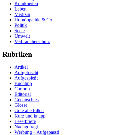
Krankheiten
Leben
Medizin
Homöopathie & Co.
Politik
Seele
Umwelt
Verbraucherschutz
Rubriken
Artikel
Aufgefrischt
Aufgespießt
Buchtipp
Cartoon
Editorial
Gepanschtes
Glosse
Gute alte Pillen
Kurz und knapp
Leserbriefe
Nachgefragt
Werbung – Aufgepasst!