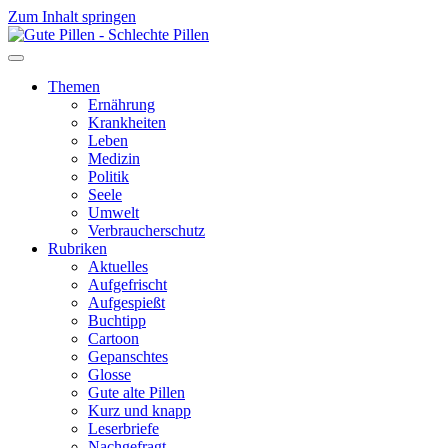
Zum Inhalt springen
Themen
Ernährung
Krankheiten
Leben
Medizin
Politik
Seele
Umwelt
Verbraucherschutz
Rubriken
Aktuelles
Aufgefrischt
Aufgespießt
Buchtipp
Cartoon
Gepanschtes
Glosse
Gute alte Pillen
Kurz und knapp
Leserbriefe
Nachgefragt