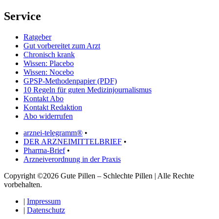
Service
Ratgeber
Gut vorbereitet zum Arzt
Chronisch krank
Wissen: Placebo
Wissen: Nocebo
GPSP-Methodenpapier (PDF)
10 Regeln für guten Medizinjournalismus
Kontakt Abo
Kontakt Redaktion
Abo widerrufen
arznei-telegramm®
•
DER ARZNEIMITTELBRIEF
•
Pharma-Brief
•
Arzneiverordnung in der Praxis
Copyright ©2026 Gute Pillen – Schlechte Pillen | Alle Rechte
vorbehalten.
|
Impressum
|
Datenschutz