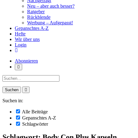
Nachgefragt
Neu – aber auch besser?
Ratgeber
Rückblende
Werbung – Aufgepasst!
Gepanschtes A-Z
Hefte
Wir über uns
Login
Abonnieren
Suche:
Suchen in:
Alle Beiträge
Gepanschtes A-Z
Schlagwörter
Schlagwort: Body Con Plus Kapseln