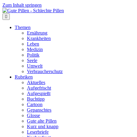
Zum Inhalt springen
Themen
Ernährung
Krankheiten
Leben
Medizin
Politik
Seele
Umwelt
Verbraucherschutz
Rubriken
Aktuelles
Aufgefrischt
Aufgespießt
Buchtipp
Cartoon
Gepanschtes
Glosse
Gute alte Pillen
Kurz und knapp
Leserbriefe