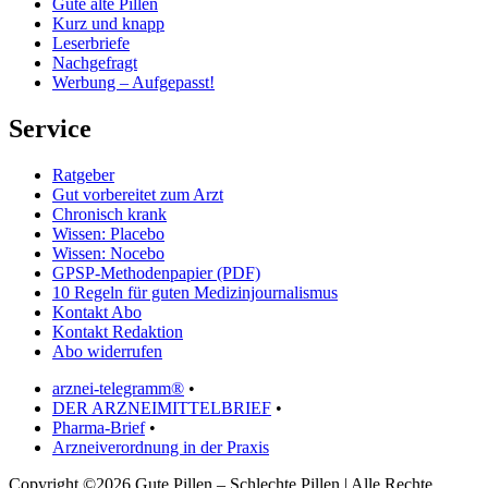
Gute alte Pillen
Kurz und knapp
Leserbriefe
Nachgefragt
Werbung – Aufgepasst!
Service
Ratgeber
Gut vorbereitet zum Arzt
Chronisch krank
Wissen: Placebo
Wissen: Nocebo
GPSP-Methodenpapier (PDF)
10 Regeln für guten Medizinjournalismus
Kontakt Abo
Kontakt Redaktion
Abo widerrufen
arznei-telegramm®
•
DER ARZNEIMITTELBRIEF
•
Pharma-Brief
•
Arzneiverordnung in der Praxis
Copyright ©2026 Gute Pillen – Schlechte Pillen | Alle Rechte