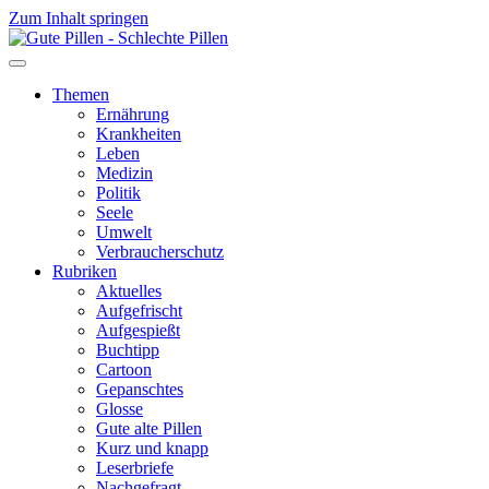
Zum Inhalt springen
Themen
Ernährung
Krankheiten
Leben
Medizin
Politik
Seele
Umwelt
Verbraucherschutz
Rubriken
Aktuelles
Aufgefrischt
Aufgespießt
Buchtipp
Cartoon
Gepanschtes
Glosse
Gute alte Pillen
Kurz und knapp
Leserbriefe
Nachgefragt