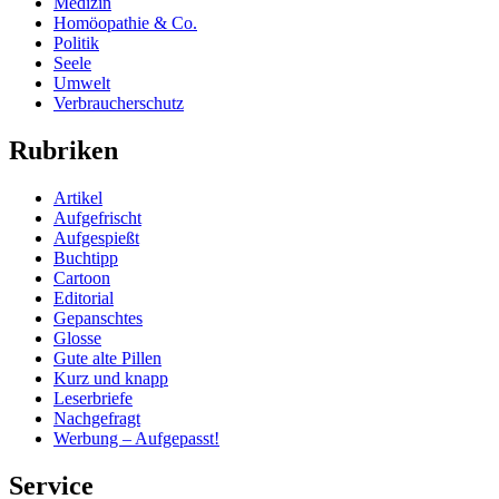
Medizin
Homöopathie & Co.
Politik
Seele
Umwelt
Verbraucherschutz
Rubriken
Artikel
Aufgefrischt
Aufgespießt
Buchtipp
Cartoon
Editorial
Gepanschtes
Glosse
Gute alte Pillen
Kurz und knapp
Leserbriefe
Nachgefragt
Werbung – Aufgepasst!
Service