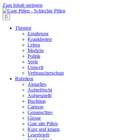
Zum Inhalt springen
Themen
Ernährung
Krankheiten
Leben
Medizin
Politik
Seele
Umwelt
Verbraucherschutz
Rubriken
Aktuelles
Aufgefrischt
Aufgespießt
Buchtipp
Cartoon
Gepanschtes
Glosse
Gute alte Pillen
Kurz und knapp
Leserbriefe