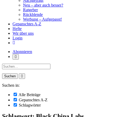
Nachgefragt
Neu – aber auch besser?
Ratgeber
Rückblende
Werbung – Aufgepasst!
Gepanschtes A-Z
Hefte
Wir über uns
Login
Abonnieren
Suche:
Suchen in:
Alle Beiträge
Gepanschtes A-Z
Schlagwörter
Schlagwort: Black China Labs