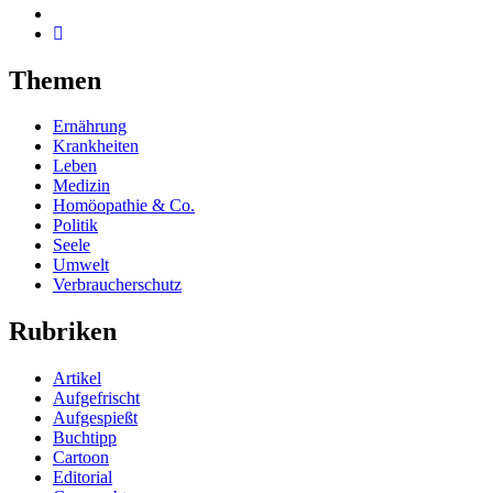
Themen
Ernährung
Krankheiten
Leben
Medizin
Homöopathie & Co.
Politik
Seele
Umwelt
Verbraucherschutz
Rubriken
Artikel
Aufgefrischt
Aufgespießt
Buchtipp
Cartoon
Editorial