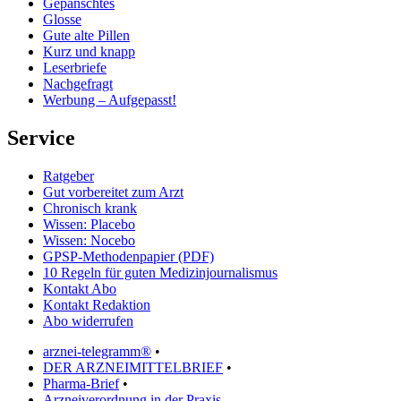
Gepanschtes
Glosse
Gute alte Pillen
Kurz und knapp
Leserbriefe
Nachgefragt
Werbung – Aufgepasst!
Service
Ratgeber
Gut vorbereitet zum Arzt
Chronisch krank
Wissen: Placebo
Wissen: Nocebo
GPSP-Methodenpapier (PDF)
10 Regeln für guten Medizinjournalismus
Kontakt Abo
Kontakt Redaktion
Abo widerrufen
arznei-telegramm®
•
DER ARZNEIMITTELBRIEF
•
Pharma-Brief
•
Arzneiverordnung in der Praxis