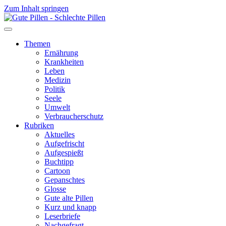
Zum Inhalt springen
Themen
Ernährung
Krankheiten
Leben
Medizin
Politik
Seele
Umwelt
Verbraucherschutz
Rubriken
Aktuelles
Aufgefrischt
Aufgespießt
Buchtipp
Cartoon
Gepanschtes
Glosse
Gute alte Pillen
Kurz und knapp
Leserbriefe
Nachgefragt