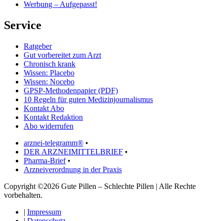
Werbung – Aufgepasst!
Service
Ratgeber
Gut vorbereitet zum Arzt
Chronisch krank
Wissen: Placebo
Wissen: Nocebo
GPSP-Methodenpapier (PDF)
10 Regeln für guten Medizinjournalismus
Kontakt Abo
Kontakt Redaktion
Abo widerrufen
arznei-telegramm®
•
DER ARZNEIMITTELBRIEF
•
Pharma-Brief
•
Arzneiverordnung in der Praxis
Copyright ©2026 Gute Pillen – Schlechte Pillen | Alle Rechte
vorbehalten.
|
Impressum
|
Datenschutz