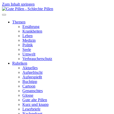
Zum Inhalt springen
Themen
Ernährung
Krankheiten
Leben
Medizin
Politik
Seele
Umwelt
Verbraucherschutz
Rubriken
Aktuelles
Aufgefrischt
Aufgespießt
Buchtipp
Cartoon
Gepanschtes
Glosse
Gute alte Pillen
Kurz und knapp
Leserbriefe
Nachgefragt