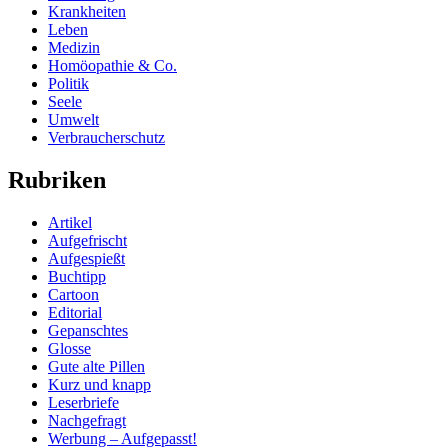
Krankheiten
Leben
Medizin
Homöopathie & Co.
Politik
Seele
Umwelt
Verbraucherschutz
Rubriken
Artikel
Aufgefrischt
Aufgespießt
Buchtipp
Cartoon
Editorial
Gepanschtes
Glosse
Gute alte Pillen
Kurz und knapp
Leserbriefe
Nachgefragt
Werbung – Aufgepasst!