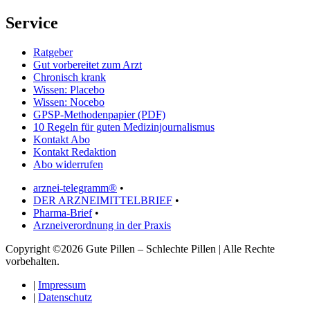
Service
Ratgeber
Gut vorbereitet zum Arzt
Chronisch krank
Wissen: Placebo
Wissen: Nocebo
GPSP-Methodenpapier (PDF)
10 Regeln für guten Medizinjournalismus
Kontakt Abo
Kontakt Redaktion
Abo widerrufen
arznei-telegramm®
•
DER ARZNEIMITTELBRIEF
•
Pharma-Brief
•
Arzneiverordnung in der Praxis
Copyright ©2026 Gute Pillen – Schlechte Pillen | Alle Rechte
vorbehalten.
|
Impressum
|
Datenschutz