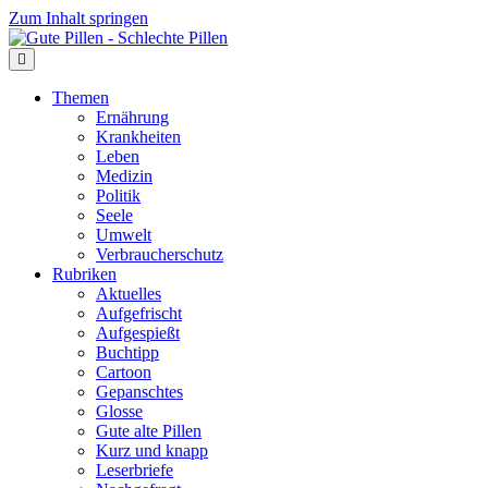
Zum Inhalt springen
Themen
Ernährung
Krankheiten
Leben
Medizin
Politik
Seele
Umwelt
Verbraucherschutz
Rubriken
Aktuelles
Aufgefrischt
Aufgespießt
Buchtipp
Cartoon
Gepanschtes
Glosse
Gute alte Pillen
Kurz und knapp
Leserbriefe