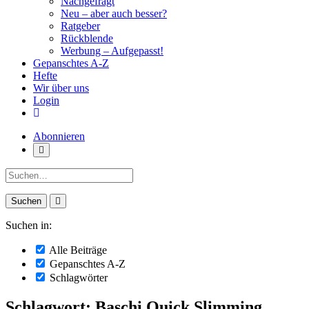
Nachgefragt
Neu – aber auch besser?
Ratgeber
Rückblende
Werbung – Aufgepasst!
Gepanschtes A-Z
Hefte
Wir über uns
Login
Abonnieren
Suche:
Suchen in:
Alle Beiträge
Gepanschtes A-Z
Schlagwörter
Schlagwort: Baschi Quick Slimming