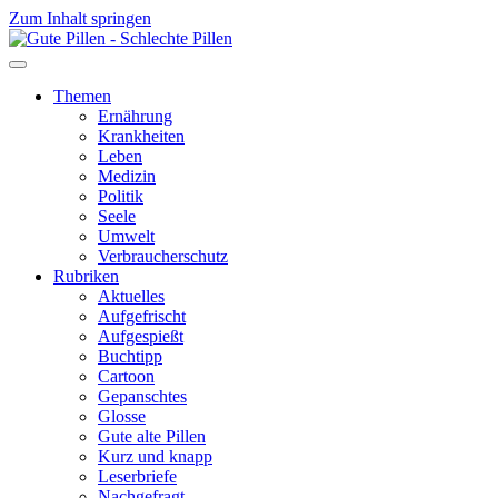
Zum Inhalt springen
Themen
Ernährung
Krankheiten
Leben
Medizin
Politik
Seele
Umwelt
Verbraucherschutz
Rubriken
Aktuelles
Aufgefrischt
Aufgespießt
Buchtipp
Cartoon
Gepanschtes
Glosse
Gute alte Pillen
Kurz und knapp
Leserbriefe
Nachgefragt