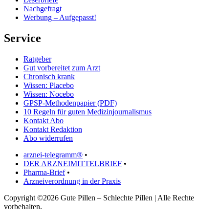
Nachgefragt
Werbung – Aufgepasst!
Service
Ratgeber
Gut vorbereitet zum Arzt
Chronisch krank
Wissen: Placebo
Wissen: Nocebo
GPSP-Methodenpapier (PDF)
10 Regeln für guten Medizinjournalismus
Kontakt Abo
Kontakt Redaktion
Abo widerrufen
arznei-telegramm®
•
DER ARZNEIMITTELBRIEF
•
Pharma-Brief
•
Arzneiverordnung in der Praxis
Copyright ©2026 Gute Pillen – Schlechte Pillen | Alle Rechte
vorbehalten.