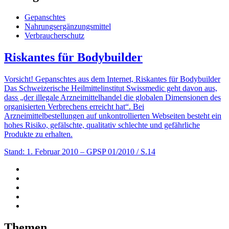
Gepanschtes
Nahrungsergänzungsmittel
Verbraucherschutz
Riskantes für Bodybuilder
Vorsicht! Gepanschtes aus dem Internet, Riskantes für Bodybuilder
Das Schweizerische Heilmittelinstitut Swissmedic geht davon aus,
dass „der illegale Arzneimittelhandel die globalen Dimensionen des
organisierten Verbrechens erreicht hat“. Bei
Arzneimittelbestellungen auf unkontrollierten Webseiten besteht ein
hohes Risiko, gefälschte, qualitativ schlechte und gefährliche
Produkte zu erhalten.
Stand: 1. Februar 2010
– GPSP 01/2010 / S.14
Themen