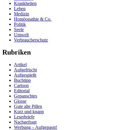
Krankheiten
Leben
Medizin
Homöopathie & Co.
Politik
Seele
Umwelt
Verbraucherschutz
Rubriken
Artikel
Aufgefrischt
Aufgespießt
Buchtipp
Cartoon
Editorial
Gepanschtes
Glosse
Gute alte Pillen
Kurz und knapp
Leserbriefe
Nachgefragt
Werbung – Aufgepasst!