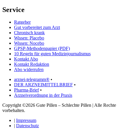
Service
Ratgeber
Gut vorbereitet zum Arzt
Chronisch krank
Wissen: Placebo
Wissen: Nocebo
GPSP-Methodenpapier (PDF)
10 Regeln für guten Medizinjournalismus
Kontakt Abo
Kontakt Redaktion
Abo widerrufen
arznei-telegramm®
•
DER ARZNEIMITTELBRIEF
•
Pharma-Brief
•
Arzneiverordnung in der Praxis
Copyright ©2026 Gute Pillen – Schlechte Pillen | Alle Rechte
vorbehalten.
|
Impressum
|
Datenschutz