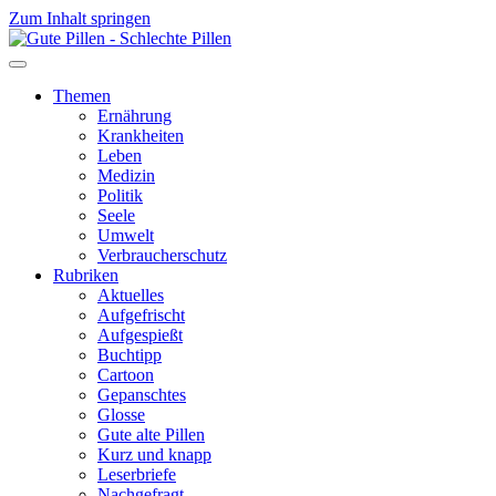
Zum Inhalt springen
Themen
Ernährung
Krankheiten
Leben
Medizin
Politik
Seele
Umwelt
Verbraucherschutz
Rubriken
Aktuelles
Aufgefrischt
Aufgespießt
Buchtipp
Cartoon
Gepanschtes
Glosse
Gute alte Pillen
Kurz und knapp
Leserbriefe
Nachgefragt