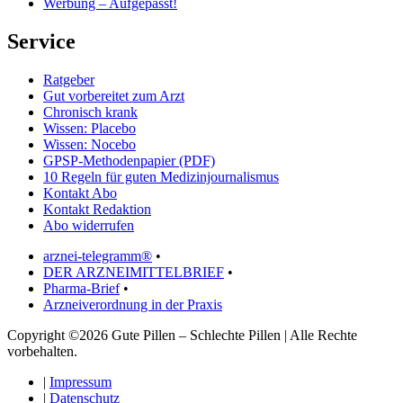
Werbung – Aufgepasst!
Service
Ratgeber
Gut vorbereitet zum Arzt
Chronisch krank
Wissen: Placebo
Wissen: Nocebo
GPSP-Methodenpapier (PDF)
10 Regeln für guten Medizinjournalismus
Kontakt Abo
Kontakt Redaktion
Abo widerrufen
arznei-telegramm®
•
DER ARZNEIMITTELBRIEF
•
Pharma-Brief
•
Arzneiverordnung in der Praxis
Copyright ©2026 Gute Pillen – Schlechte Pillen | Alle Rechte
vorbehalten.
|
Impressum
|
Datenschutz