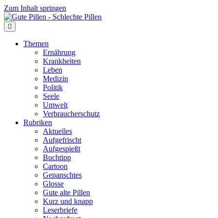
Zum Inhalt springen
Themen
Ernährung
Krankheiten
Leben
Medizin
Politik
Seele
Umwelt
Verbraucherschutz
Rubriken
Aktuelles
Aufgefrischt
Aufgespießt
Buchtipp
Cartoon
Gepanschtes
Glosse
Gute alte Pillen
Kurz und knapp
Leserbriefe