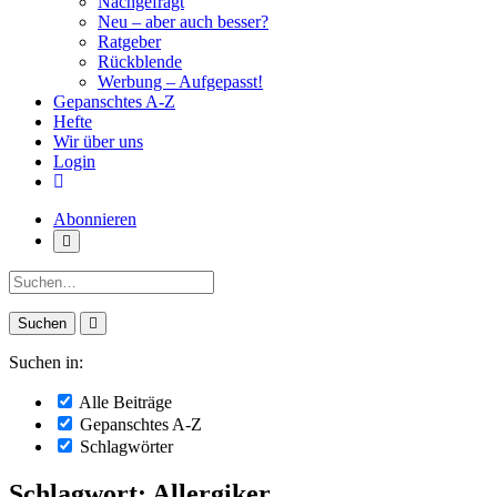
Nachgefragt
Neu – aber auch besser?
Ratgeber
Rückblende
Werbung – Aufgepasst!
Gepanschtes A-Z
Hefte
Wir über uns
Login
Abonnieren
Suche:
Suchen in:
Alle Beiträge
Gepanschtes A-Z
Schlagwörter
Schlagwort: Allergiker