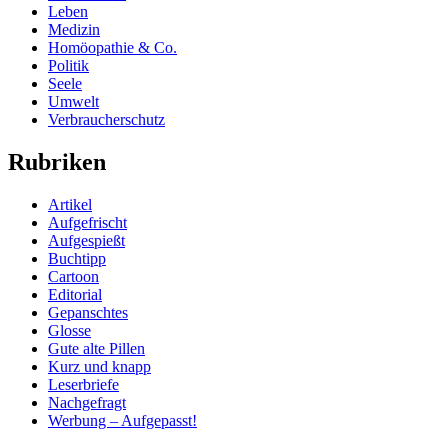
Leben
Medizin
Homöopathie & Co.
Politik
Seele
Umwelt
Verbraucherschutz
Rubriken
Artikel
Aufgefrischt
Aufgespießt
Buchtipp
Cartoon
Editorial
Gepanschtes
Glosse
Gute alte Pillen
Kurz und knapp
Leserbriefe
Nachgefragt
Werbung – Aufgepasst!