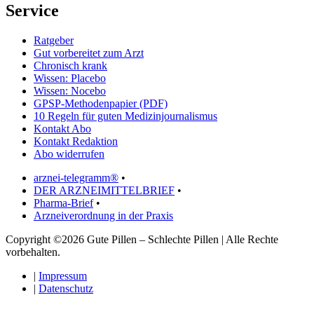
Service
Ratgeber
Gut vorbereitet zum Arzt
Chronisch krank
Wissen: Placebo
Wissen: Nocebo
GPSP-Methodenpapier (PDF)
10 Regeln für guten Medizinjournalismus
Kontakt Abo
Kontakt Redaktion
Abo widerrufen
arznei-telegramm®
•
DER ARZNEIMITTELBRIEF
•
Pharma-Brief
•
Arzneiverordnung in der Praxis
Copyright ©2026 Gute Pillen – Schlechte Pillen | Alle Rechte
vorbehalten.
|
Impressum
|
Datenschutz