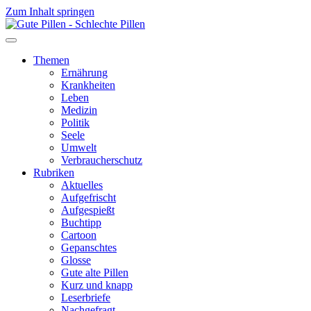
Zum Inhalt springen
Themen
Ernährung
Krankheiten
Leben
Medizin
Politik
Seele
Umwelt
Verbraucherschutz
Rubriken
Aktuelles
Aufgefrischt
Aufgespießt
Buchtipp
Cartoon
Gepanschtes
Glosse
Gute alte Pillen
Kurz und knapp
Leserbriefe
Nachgefragt