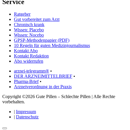
Service
Ratgeber
Gut vorbereitet zum Arzt
Chronisch krank
Wissen: Placebo
Wissen: Nocebo
GPSP-Methodenpapier (PDF)
10 Regeln für guten Medizinjournalismus
Kontakt Abo
Kontakt Redaktion
Abo widerrufen
arznei-telegramm®
•
DER ARZNEIMITTELBRIEF
•
Pharma-Brief
•
Arzneiverordnung in der Praxis
Copyright ©2026 Gute Pillen – Schlechte Pillen | Alle Rechte
vorbehalten.
|
Impressum
|
Datenschutz