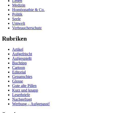
Leben
Medizin
Homöopathie & Co.
Politik
Seele
Umwelt
Verbraucherschutz
Rubriken
Artikel
Aufgefrischt
Aufgespießt
Buchtipp
Cartoon
Editorial
Gepanschtes
Glosse
Gute alte Pillen
Kurz und knapp
Leserbriefe
Nachgefragt
Werbung – Aufgepasst!