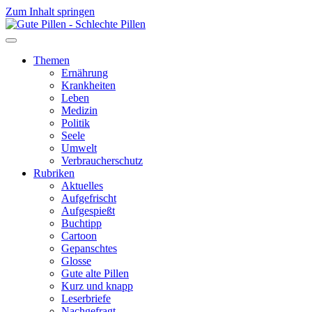
Zum Inhalt springen
Themen
Ernährung
Krankheiten
Leben
Medizin
Politik
Seele
Umwelt
Verbraucherschutz
Rubriken
Aktuelles
Aufgefrischt
Aufgespießt
Buchtipp
Cartoon
Gepanschtes
Glosse
Gute alte Pillen
Kurz und knapp
Leserbriefe
Nachgefragt