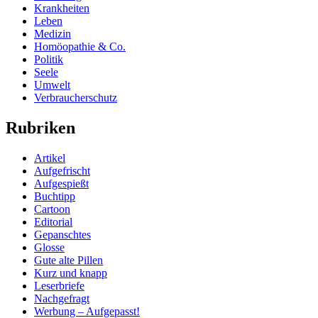
Krankheiten
Leben
Medizin
Homöopathie & Co.
Politik
Seele
Umwelt
Verbraucherschutz
Rubriken
Artikel
Aufgefrischt
Aufgespießt
Buchtipp
Cartoon
Editorial
Gepanschtes
Glosse
Gute alte Pillen
Kurz und knapp
Leserbriefe
Nachgefragt
Werbung – Aufgepasst!