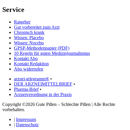
Service
Ratgeber
Gut vorbereitet zum Arzt
Chronisch krank
Wissen: Placebo
Wissen: Nocebo
GPSP-Methodenpapier (PDF)
10 Regeln für guten Medizinjournalismus
Kontakt Abo
Kontakt Redaktion
Abo widerrufen
arznei-telegramm®
•
DER ARZNEIMITTELBRIEF
•
Pharma-Brief
•
Arzneiverordnung in der Praxis
Copyright ©2026 Gute Pillen – Schlechte Pillen | Alle Rechte
vorbehalten.
|
Impressum
|
Datenschutz