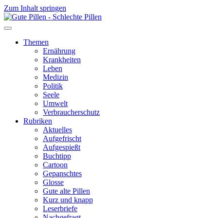
Zum Inhalt springen
Themen
Ernährung
Krankheiten
Leben
Medizin
Politik
Seele
Umwelt
Verbraucherschutz
Rubriken
Aktuelles
Aufgefrischt
Aufgespießt
Buchtipp
Cartoon
Gepanschtes
Glosse
Gute alte Pillen
Kurz und knapp
Leserbriefe
Nachgefragt