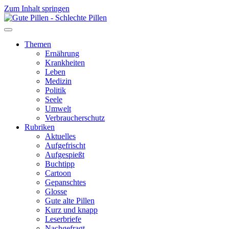
Zum Inhalt springen
Themen
Ernährung
Krankheiten
Leben
Medizin
Politik
Seele
Umwelt
Verbraucherschutz
Rubriken
Aktuelles
Aufgefrischt
Aufgespießt
Buchtipp
Cartoon
Gepanschtes
Glosse
Gute alte Pillen
Kurz und knapp
Leserbriefe
Nachgefragt