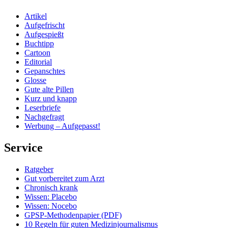
Artikel
Aufgefrischt
Aufgespießt
Buchtipp
Cartoon
Editorial
Gepanschtes
Glosse
Gute alte Pillen
Kurz und knapp
Leserbriefe
Nachgefragt
Werbung – Aufgepasst!
Service
Ratgeber
Gut vorbereitet zum Arzt
Chronisch krank
Wissen: Placebo
Wissen: Nocebo
GPSP-Methodenpapier (PDF)
10 Regeln für guten Medizinjournalismus