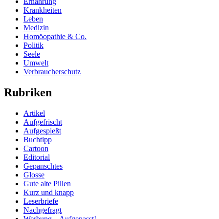
Ernährung
Krankheiten
Leben
Medizin
Homöopathie & Co.
Politik
Seele
Umwelt
Verbraucherschutz
Rubriken
Artikel
Aufgefrischt
Aufgespießt
Buchtipp
Cartoon
Editorial
Gepanschtes
Glosse
Gute alte Pillen
Kurz und knapp
Leserbriefe
Nachgefragt
Werbung – Aufgepasst!