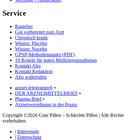
Service
Ratgeber
Gut vorbereitet zum Arzt
Chronisch krank
Wissen: Placebo
Wissen: Nocebo
GPSP-Methodenpapier (PDF)
10 Regeln für guten Medizinjournalismus
Kontakt Abo
Kontakt Redaktion
Abo widerrufen
arznei-telegramm®
•
DER ARZNEIMITTELBRIEF
•
Pharma-Brief
•
Arzneiverordnung in der Praxis
Copyright ©2026 Gute Pillen – Schlechte Pillen | Alle Rechte
vorbehalten.
|
Impressum
|
Datenschutz