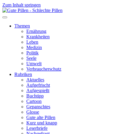
Zum Inhalt springen
Themen
Ernährung
Krankheiten
Leben
Medizin
Politik
Seele
Umwelt
Verbraucherschutz
Rubriken
Aktuelles
Aufgefrischt
Aufgespießt
Buchtipp
Cartoon
Gepanschtes
Glosse
Gute alte Pillen
Kurz und knapp
Leserbriefe
Nachgefragt