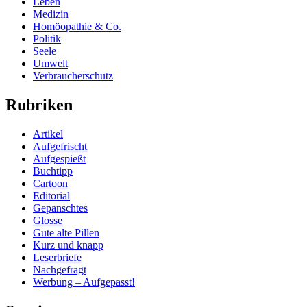
Leben
Medizin
Homöopathie & Co.
Politik
Seele
Umwelt
Verbraucherschutz
Rubriken
Artikel
Aufgefrischt
Aufgespießt
Buchtipp
Cartoon
Editorial
Gepanschtes
Glosse
Gute alte Pillen
Kurz und knapp
Leserbriefe
Nachgefragt
Werbung – Aufgepasst!