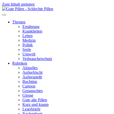
Zum Inhalt springen
Themen
Ernährung
Krankheiten
Leben
Medizin
Politik
Seele
Umwelt
Verbraucherschutz
Rubriken
Aktuelles
Aufgefrischt
Aufgespießt
Buchtipp
Cartoon
Gepanschtes
Glosse
Gute alte Pillen
Kurz und knapp
Leserbriefe
Nachgefragt