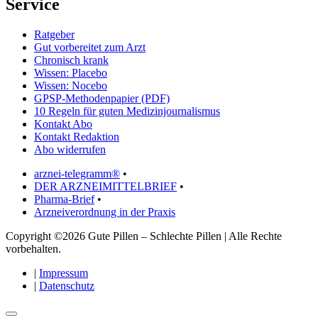
Service
Ratgeber
Gut vorbereitet zum Arzt
Chronisch krank
Wissen: Placebo
Wissen: Nocebo
GPSP-Methodenpapier (PDF)
10 Regeln für guten Medizinjournalismus
Kontakt Abo
Kontakt Redaktion
Abo widerrufen
arznei-telegramm®
•
DER ARZNEIMITTELBRIEF
•
Pharma-Brief
•
Arzneiverordnung in der Praxis
Copyright ©2026 Gute Pillen – Schlechte Pillen | Alle Rechte
vorbehalten.
|
Impressum
|
Datenschutz