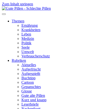
Zum Inhalt springen
Themen
Ernährung
Krankheiten
Leben
Medizin
Politik
Seele
Umwelt
Verbraucherschutz
Rubriken
Aktuelles
Aufgefrischt
Aufgespießt
Buchtipp
Cartoon
Gepanschtes
Glosse
Gute alte Pillen
Kurz und knapp
Leserbriefe
Nachgefragt