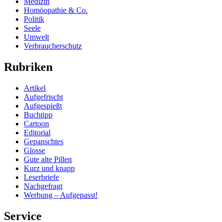
Medizin
Homöopathie & Co.
Politik
Seele
Umwelt
Verbraucherschutz
Rubriken
Artikel
Aufgefrischt
Aufgespießt
Buchtipp
Cartoon
Editorial
Gepanschtes
Glosse
Gute alte Pillen
Kurz und knapp
Leserbriefe
Nachgefragt
Werbung – Aufgepasst!
Service