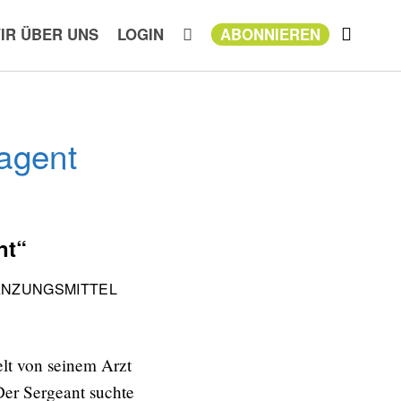
IR ÜBER UNS
LOGIN
ABONNIEREN
 agent
nt“
NZUNGSMITTEL
elt von seinem Arzt
er Sergeant suchte