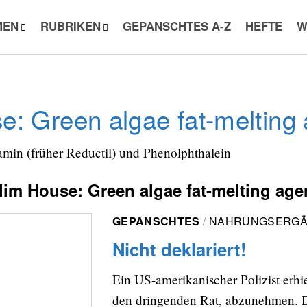
MEN
RUBRIKEN
GEPANSCHTES A-Z
HEFTE
W
e: Green algae fat-melting
amin (früher Reductil) und Phenolphthalein
lim House: Green algae fat-melting age
GEPANSCHTES
NAHRUNGSERGÄ
Nicht deklariert!
Ein US-amerikanischer Polizist erhi
den dringenden Rat, abzunehmen. D