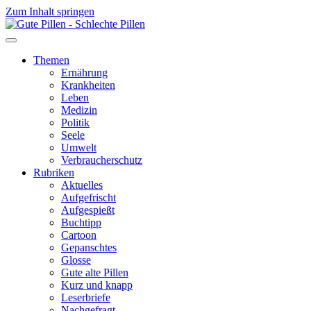
Zum Inhalt springen
Themen
Ernährung
Krankheiten
Leben
Medizin
Politik
Seele
Umwelt
Verbraucherschutz
Rubriken
Aktuelles
Aufgefrischt
Aufgespießt
Buchtipp
Cartoon
Gepanschtes
Glosse
Gute alte Pillen
Kurz und knapp
Leserbriefe
Nachgefragt