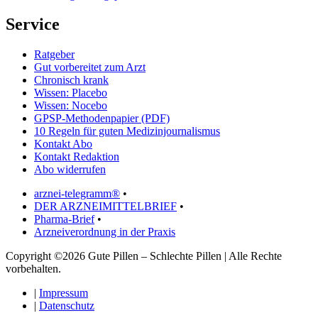
Service
Ratgeber
Gut vorbereitet zum Arzt
Chronisch krank
Wissen: Placebo
Wissen: Nocebo
GPSP-Methodenpapier (PDF)
10 Regeln für guten Medizinjournalismus
Kontakt Abo
Kontakt Redaktion
Abo widerrufen
arznei-telegramm®
•
DER ARZNEIMITTELBRIEF
•
Pharma-Brief
•
Arzneiverordnung in der Praxis
Copyright ©2026 Gute Pillen – Schlechte Pillen | Alle Rechte
vorbehalten.
|
Impressum
|
Datenschutz