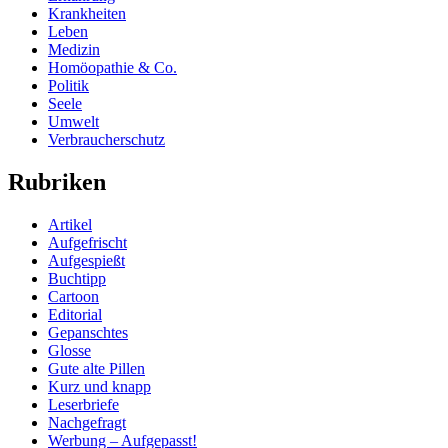
Krankheiten
Leben
Medizin
Homöopathie & Co.
Politik
Seele
Umwelt
Verbraucherschutz
Rubriken
Artikel
Aufgefrischt
Aufgespießt
Buchtipp
Cartoon
Editorial
Gepanschtes
Glosse
Gute alte Pillen
Kurz und knapp
Leserbriefe
Nachgefragt
Werbung – Aufgepasst!