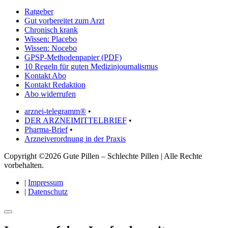
Ratgeber
Gut vorbereitet zum Arzt
Chronisch krank
Wissen: Placebo
Wissen: Nocebo
GPSP-Methodenpapier (PDF)
10 Regeln für guten Medizinjournalismus
Kontakt Abo
Kontakt Redaktion
Abo widerrufen
arznei-telegramm®
•
DER ARZNEIMITTELBRIEF
•
Pharma-Brief
•
Arzneiverordnung in der Praxis
Copyright ©2026 Gute Pillen – Schlechte Pillen | Alle Rechte
vorbehalten.
|
Impressum
|
Datenschutz