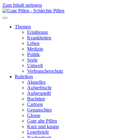
Zum Inhalt springen
Themen
Ernährung
Krankheiten
Leben
Medizin
Politik
Seele
Umwelt
Verbraucherschutz
Rubriken
Aktuelles
Aufgefrischt
Aufgespießt
Buchtipp
Cartoon
Gepanschtes
Glosse
Gute alte Pillen
Kurz und knapp
Leserbriefe
Nachgefragt