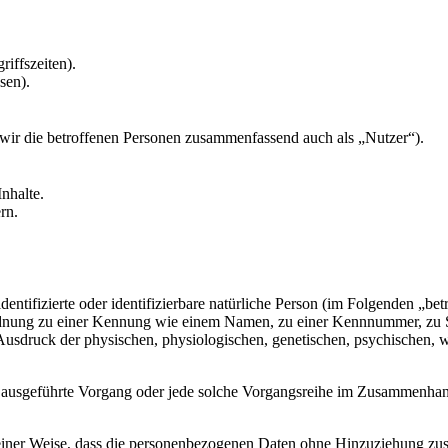
riffszeiten).
sen).
ir die betroffenen Personen zusammenfassend auch als „Nutzer“).
nhalte.
rn.
entifizierte oder identifizierbare natürliche Person (im Folgenden „betr
uordnung zu einer Kennung wie einem Namen, zu einer Kennnummer, zu 
druck der physischen, physiologischen, genetischen, psychischen, wirts
ren ausgeführte Vorgang oder jede solche Vorgangsreihe im Zusammenha
ner Weise, dass die personenbezogenen Daten ohne Hinzuziehung zusätz