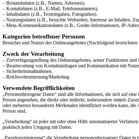
– Bestandsdaten (z.B., Namen, Adressen).
– Kontaktdaten (z.B., E-Mail, Telefonnummern).
– Inhaltsdaten (z.B., Texteingaben, Fotografien).
– Nutzungsdaten (z.B., besuchte Webseiten, Interesse an Inhalten, Zug
– Meta-/Kommunikationsdaten (z.B., Geräte-Informationen, IP-Adres
Kategorien betroffener Personen
Besucher und Nutzer des Onlineangebotes (Nachfolgend bezeichnen w
Zweck der Verarbeitung
– Zurverfügungstellung des Onlineangebotes, seiner Funktionen und I
– Beantwortung von Kontaktanfragen und Kommunikation mit Nutze
– Sicherheitsmaßnahmen.
– Reichweitenmessung/Marketing
Verwendete Begrifflichkeiten
„Personenbezogene Daten“ sind alle Informationen, die sich auf eine id
Person angesehen, die direkt oder indirekt, insbesondere mittels Z
oder mehreren besonderen Merkmalen identifiziert werden kann, die Aus
Person sind.
„Verarbeitung“ ist jeder mit oder ohne Hilfe automatisierter Verfah
praktisch jeden Umgang mit Daten.
„Pseudonymisierung“ die Verarbeitung personenbezogener Daten in ei