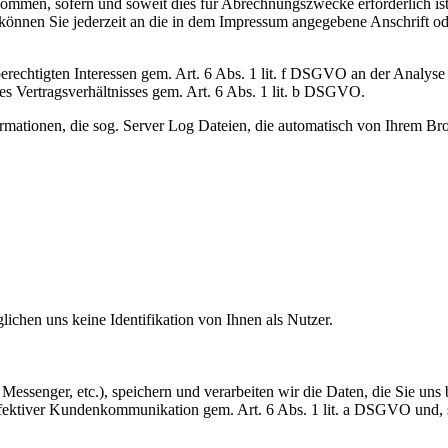
men, sofern und soweit dies für Abrechnungszwecke erforderlich ist
können Sie jederzeit an die in dem Impressum angegebene Anschrift od
erechtigten Interessen gem. Art. 6 Abs. 1 lit. f DSGVO an der Analyse 
 Vertragsverhältnisses gem. Art. 6 Abs. 1 lit. b DSGVO.
ormationen, die sog. Server Log Dateien, die automatisch von Ihrem Bro
ichen uns keine Identifikation von Ihnen als Nutzer.
, Messenger, etc.), speichern und verarbeiten wir die Daten, die Sie u
 effektiver Kundenkommunikation gem. Art. 6 Abs. 1 lit. a DSGVO und,