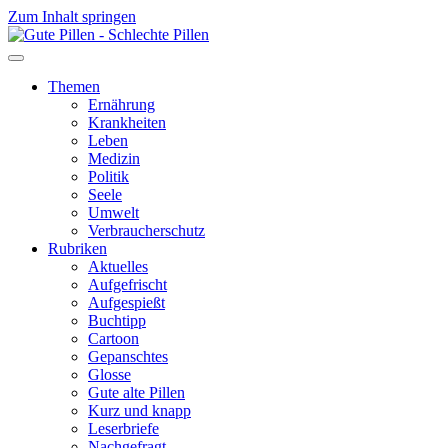
Zum Inhalt springen
Themen
Ernährung
Krankheiten
Leben
Medizin
Politik
Seele
Umwelt
Verbraucherschutz
Rubriken
Aktuelles
Aufgefrischt
Aufgespießt
Buchtipp
Cartoon
Gepanschtes
Glosse
Gute alte Pillen
Kurz und knapp
Leserbriefe
Nachgefragt