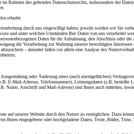
r im Rahmen des geltenden Datenschutzrechts, insbesondere der Dat
rt.
en erlaubt:
erarbeitung durch uns eingewilligt haben; jeweils werden wir Sie vorhe
ozu und unter welchen Umständen Ihre Daten von uns verarbeitet we
personenbezogenen Daten für die Anbahnung, den Abschluss oder die Ab
ägung die Verarbeitung zur Wahrung unserer berechtigten Interessen er
abzusichern – darunter fallen vor allem eine Analyse des Nutzerverhal
nbietern.
e Ausgestaltung oder Änderung eines (auch unentgeltlichen) Vertragsve
B. E-Mail-Adresse, Telefonnummer), Leistungsdaten (z.B. bestellte Le
B. Name, Anschrift und Mail-Adresse) und Ihnen auch mitteilen, inwiew
ste auf unserer Website durch den Nutzer zu ermöglichen. Dazu könn
von Ihnen eingegebene oder hochgeladene Daten, Texte, Bilder, Töne, Vi